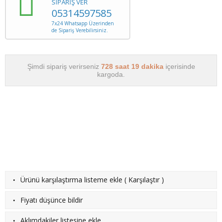
SİPARİŞ VER
05314597585
7x24 Whatsapp Üzerinden
de Sipariş Verebilirsiniz.
Şimdi sipariş verirseniz
728 saat 19 dakika
içerisinde
kargoda.
·
Ürünü karşılaştırma listeme ekle
(
Karşılaştır
)
·
Fiyatı düşünce bildir
·
Aklımdakiler listesine ekle