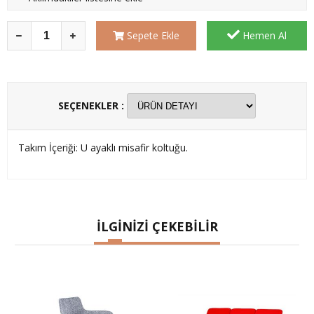
Sepete Ekle
Hemen Al
SEÇENEKLER :
Takım İçeriği: U ayaklı misafir koltuğu.
İLGİNİZİ ÇEKEBİLİR