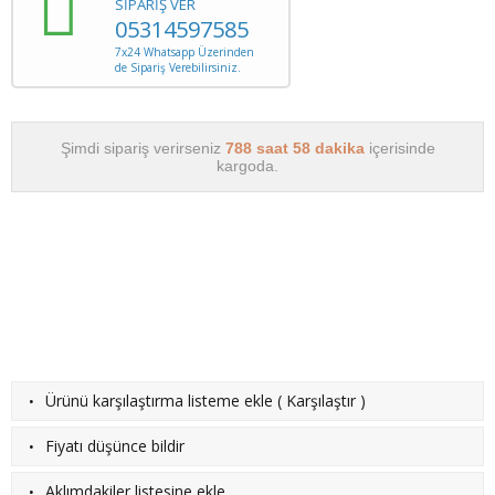
SİPARİŞ VER
05314597585
7x24 Whatsapp Üzerinden
de Sipariş Verebilirsiniz.
Şimdi sipariş verirseniz
788 saat 58 dakika
içerisinde
kargoda.
·
Ürünü karşılaştırma listeme ekle
(
Karşılaştır
)
·
Fiyatı düşünce bildir
·
Aklımdakiler listesine ekle