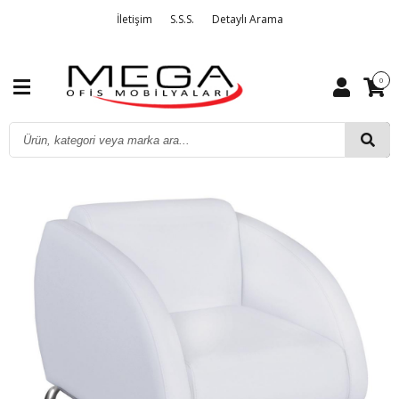
İletişim
S.S.S.
Detaylı Arama
0