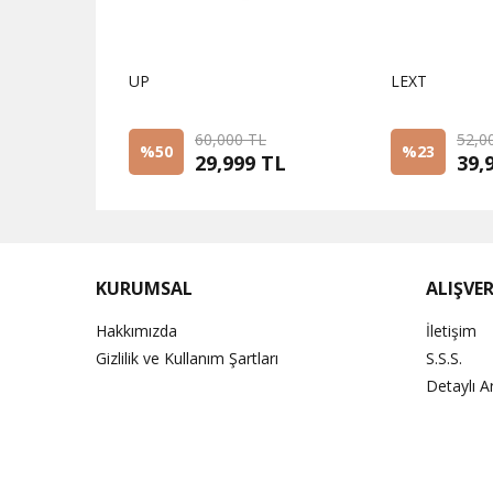
UP
LEXT
L
60,000 TL
52,0
%50
%23
 TL
29,999 TL
39,
KURUMSAL
ALIŞVER
Hakkımızda
İletişim
Gizlilik ve Kullanım Şartları
S.S.S.
Detaylı 