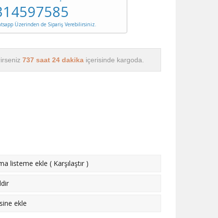
314597585
sapp Üzerinden de Sipariş Verebilirsiniz.
rirseniz
737 saat 24 dakika
içerisinde kargoda.
rma listeme ekle
(
Karşılaştır
)
dir
esine ekle