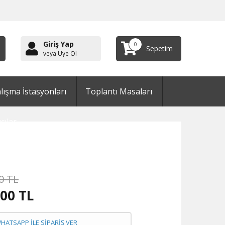
Giriş Yap
0
Sepetim
veya Üye Ol
lışma İstasyonları
Toplantı Masaları
cılar
0 TL
500
TL
WHATSAPP İLE SİPARİŞ VER