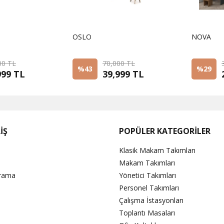
OSLO
NOVA
00 TL
70,000 TL
%43
%29
999 TL
39,999 TL
İŞ
POPÜLER KATEGORİLER
Klasik Makam Takımları
Makam Takımları
Arama
Yönetici Takımları
Personel Takımları
Çalışma İstasyonları
Toplantı Masaları