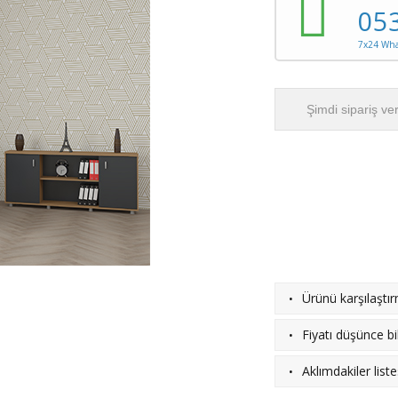
05
7x24 What
Şimdi sipariş ve
·
Ürünü karşılaştı
·
Fiyatı düşünce bil
·
Aklımdakiler list