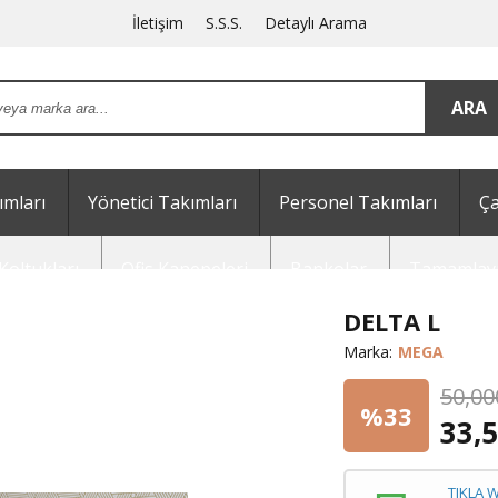
İletişim
S.S.S.
Detaylı Arama
mları
Yönetici Takımları
Personel Takımları
Ça
Koltukları
Ofis Kanepeleri
Bankolar
Tamamlayı
DELTA L
Marka:
MEGA
50,00
%33
33,
TIKLA 