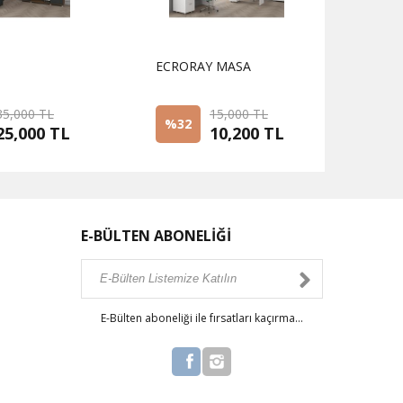
ECRORAY MASA
DELT
35,000 TL
15,000 TL
%32
%2
25,000 TL
10,200 TL
E-BÜLTEN ABONELİĞİ
E-Bülten aboneliği ile fırsatları kaçırma...