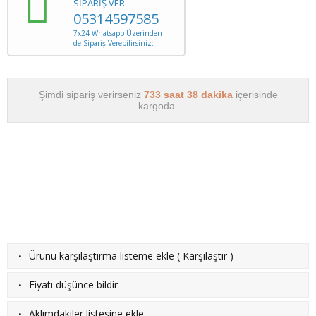
SİPARİŞ VER
05314597585
7x24 Whatsapp Üzerinden
de Sipariş Verebilirsiniz.
Şimdi sipariş verirseniz
733 saat 38 dakika
içerisinde
kargoda.
·
Ürünü karşılaştırma listeme ekle
(
Karşılaştır
)
·
Fiyatı düşünce bildir
·
Aklımdakiler listesine ekle