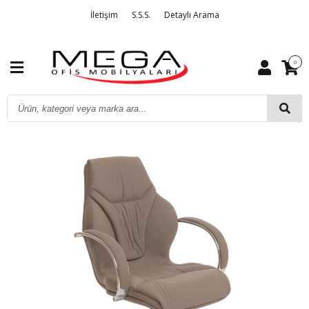
İletişim
S.S.S.
Detaylı Arama
0