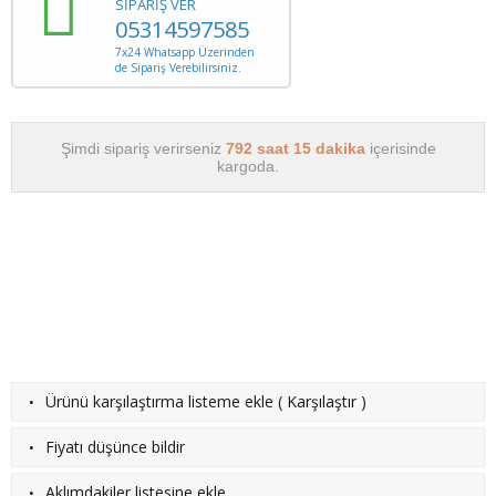
SİPARİŞ VER
05314597585
7x24 Whatsapp Üzerinden
de Sipariş Verebilirsiniz.
Şimdi sipariş verirseniz
792 saat 15 dakika
içerisinde
kargoda.
·
Ürünü karşılaştırma listeme ekle
(
Karşılaştır
)
·
Fiyatı düşünce bildir
·
Aklımdakiler listesine ekle