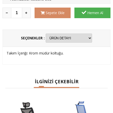
Sepete Ekle
Hemen Al
SEÇENEKLER :
Takım İçeriği: Krom müdür koltuğu.
İLGİNİZİ ÇEKEBİLİR