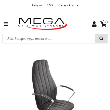
İletişim
S.S.S.
Detaylı Arama
0