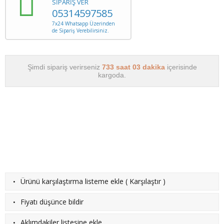
SİPARİŞ VER
05314597585
7x24 Whatsapp Üzerinden
de Sipariş Verebilirsiniz.
Şimdi sipariş verirseniz
733 saat 03 dakika
içerisinde
kargoda.
·
Ürünü karşılaştırma listeme ekle
(
Karşılaştır
)
·
Fiyatı düşünce bildir
·
Aklımdakiler listesine ekle