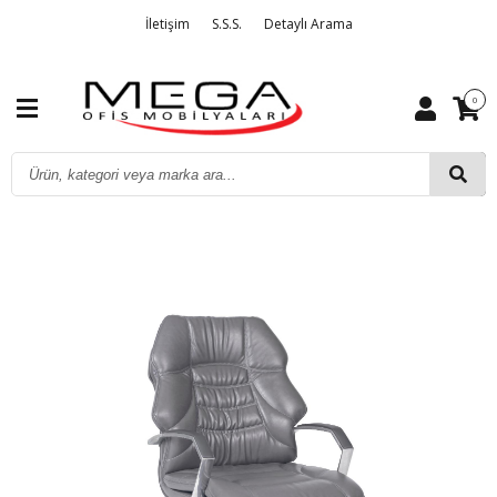
İletişim
S.S.S.
Detaylı Arama
0