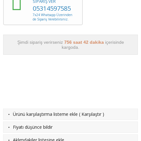
SİPARİŞ VER
05314597585
7x24 Whatsapp Üzerinden
de Sipariş Verebilirsiniz.
Şimdi sipariş verirseniz
756 saat 42 dakika
içerisinde
kargoda.
·
Ürünü karşılaştırma listeme ekle
(
Karşılaştır
)
·
Fiyatı düşünce bildir
·
Aklımdakiler listesine ekle