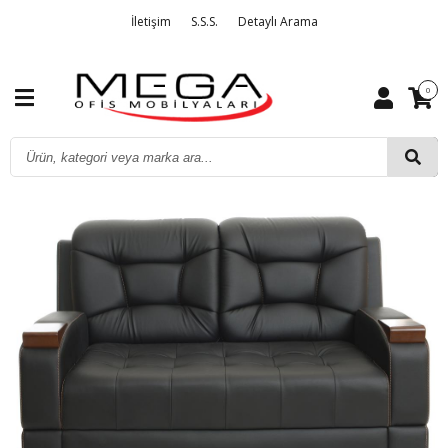
İletişim
S.S.S.
Detaylı Arama
0