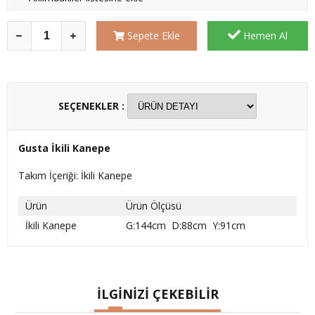
Sepete Ekle
Hemen Al
SEÇENEKLER :
Gusta İkili Kanepe
Takım İçeriği: İkili Kanepe
Ürün
Ürün Ölçüsü
İkili Kanepe
G:144cm D:88cm Y:91cm
İLGİNİZİ ÇEKEBİLİR