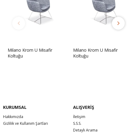
Krom U Misafir
Milano Krom U Misafir
Lido Üçlü
u
Koltuğu
nuz
Sorunuz
Sorunu
KURUMSAL
ALIŞVERİŞ
Hakkımızda
İletişim
Gizlilik ve Kullanım Şartları
S.S.S.
Detaylı Arama