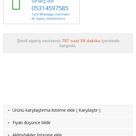
SİPARİŞ VER
05314597585
7x24 Whatsapp Üzerinden
de Sipariş Verebilirsiniz.
Şimdi sipariş verirseniz
787 saat 59 dakika
içerisinde
kargoda.
·
Ürünü karşılaştırma listeme ekle
(
Karşılaştır
)
·
Fiyatı düşünce bildir
·
Aklımdakiler listesine ekle