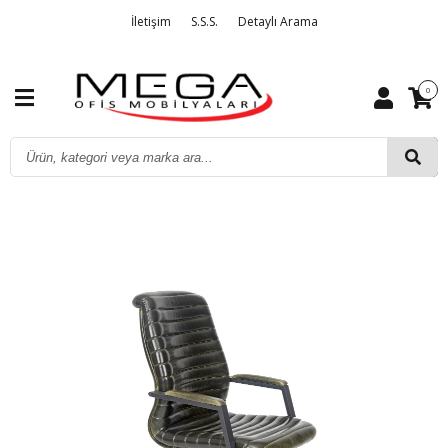
İletişim
S.S.S.
Detaylı Arama
0