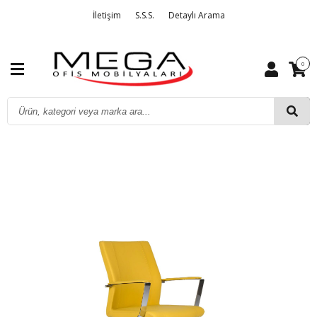
İletişim
S.S.S.
Detaylı Arama
0