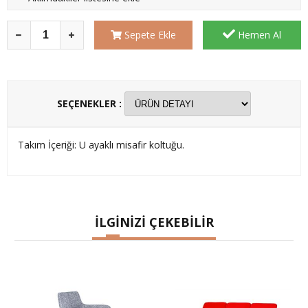
Sepete Ekle
Hemen Al
SEÇENEKLER :
Takım İçeriği: U ayaklı misafir koltuğu.
İLGİNİZİ ÇEKEBİLİR