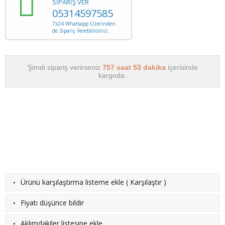
SİPARİŞ VER
05314597585
7x24 Whatsapp Üzerinden
de Sipariş Verebilirsiniz.
Şimdi sipariş verirseniz
757 saat 53 dakika
içerisinde
kargoda.
·
Ürünü karşılaştırma listeme ekle
(
Karşılaştır
)
·
Fiyatı düşünce bildir
·
Aklımdakiler listesine ekle