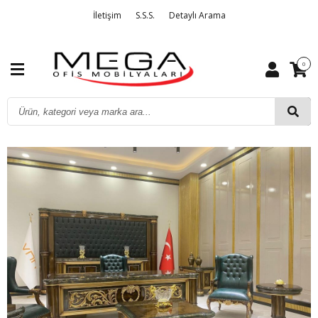
İletişim
S.S.S.
Detaylı Arama
0