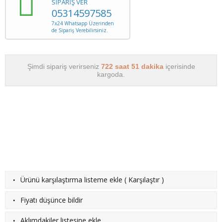
SİPARİŞ VER
05314597585
7x24 Whatsapp Üzerinden
de Sipariş Verebilirsiniz.
Şimdi sipariş verirseniz
722 saat 51 dakika
içerisinde
kargoda.
·
Ürünü karşılaştırma listeme ekle
(
Karşılaştır
)
·
Fiyatı düşünce bildir
·
Aklımdakiler listesine ekle