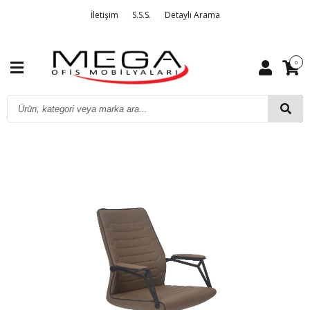
İletişim
S.S.S.
Detaylı Arama
0