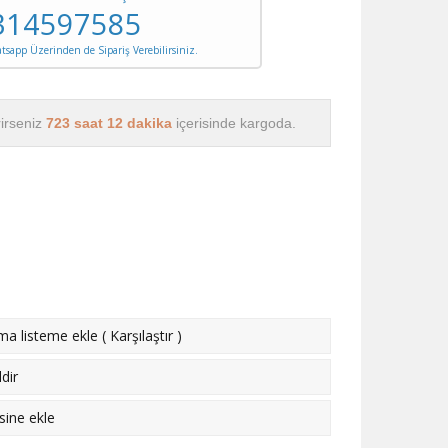
314597585
sapp Üzerinden de Sipariş Verebilirsiniz.
rirseniz
723 saat 12 dakika
içerisinde kargoda.
rma listeme ekle
(
Karşılaştır
)
dir
esine ekle