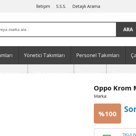
İletişim
S.S.S.
Detaylı Arama
mları
Yönetici Takımları
Personel Takımları
Ça
Koltukları
Ofis Kanepeleri
Bankolar
Tamamlayı
Oppo Krom M
Marka:
So
%100
TIKLA 