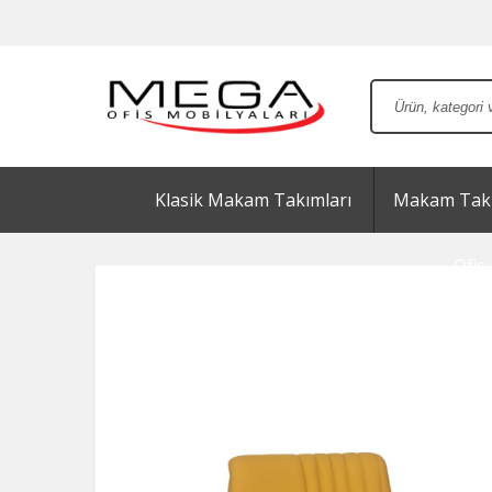
Klasik Makam Takımları
Makam Takı
Ofis 