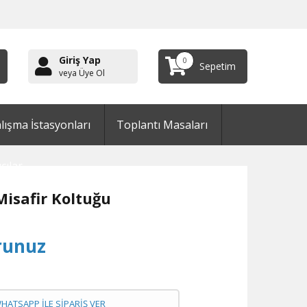
Giriş Yap
0
Sepetim
veya Üye Ol
lışma İstasyonları
Toplantı Masaları
cılar
isafir Koltuğu
runuz
WHATSAPP İLE SİPARİŞ VER