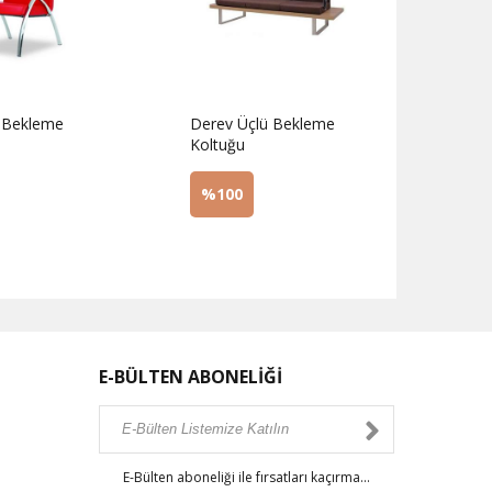
i Bekleme
Derev Üçlü Bekleme
Derev 
Koltuğu
Bekle
%100
%1
z
Sorunuz
Sor
E-BÜLTEN ABONELİĞİ
E-Bülten aboneliği ile fırsatları kaçırma...