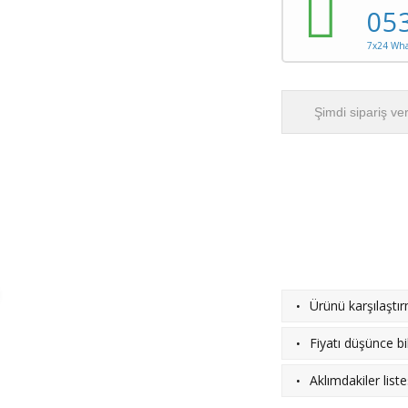
05
7x24 What
Şimdi sipariş ve
·
Ürünü karşılaştı
·
Fiyatı düşünce bil
·
Aklımdakiler list