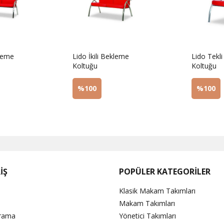
leme
Lido İkili Bekleme
Lido Tekl
Koltuğu
Koltuğu
%100
%100
Sorunuz
Sorunu
İŞ
POPÜLER KATEGORİLER
Klasik Makam Takımları
Makam Takımları
Arama
Yönetici Takımları