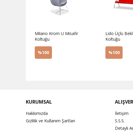
afir
Milano Krom U Misafir
Lido Üçlü Bek
Koltuğu
Koltuğu
%100
%100
Sorunuz
Sorunuz
KURUMSAL
ALIŞVER
Hakkımızda
İletişim
Gizlilik ve Kullanım Şartları
S.S.S.
Detaylı 