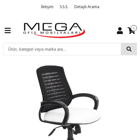
İletişim
S.S.S.
Detaylı Arama
0