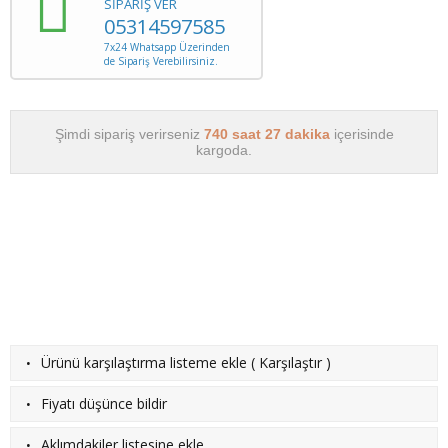
SİPARİŞ VER
05314597585
7x24 Whatsapp Üzerinden
de Sipariş Verebilirsiniz.
Şimdi sipariş verirseniz
740 saat 27 dakika
içerisinde
kargoda.
·
Ürünü karşılaştırma listeme ekle
(
Karşılaştır
)
·
Fiyatı düşünce bildir
·
Aklımdakiler listesine ekle