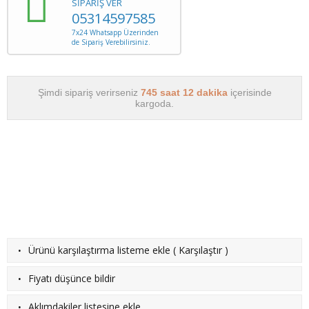
SİPARİŞ VER
05314597585
7x24 Whatsapp Üzerinden
de Sipariş Verebilirsiniz.
Şimdi sipariş verirseniz
745 saat 12 dakika
içerisinde
kargoda.
·
Ürünü karşılaştırma listeme ekle
(
Karşılaştır
)
·
Fiyatı düşünce bildir
·
Aklımdakiler listesine ekle