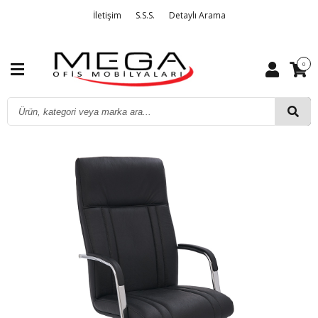
İletişim
S.S.S.
Detaylı Arama
0