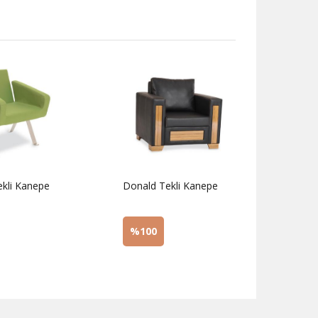
kli Kanepe
Donald Tekli Kanepe
Dante
%100
%1
z
Sorunuz
Sor