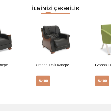
İLGİNİZİ ÇEKEBİLİR
anepe
Grande Tekli Kanepe
Evonna Te
%100
%100
Sorunuz
Sorunu