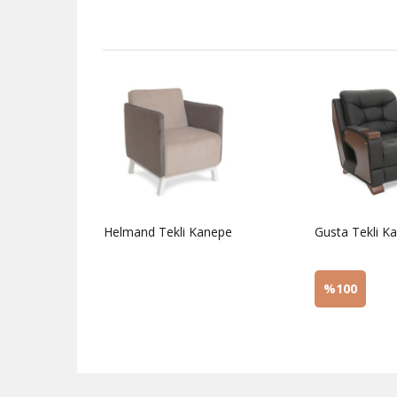
epe
Helmand Tekli Kanepe
Gusta Tekli K
%100
Sorunuz
Sorunuz