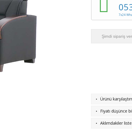
05
7x24 What
Şimdi sipariş ve
·
Ürünü karşılaştı
·
Fiyatı düşünce bil
·
Aklımdakiler list