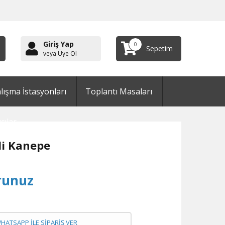
Giriş Yap
0
Sepetim
veya Üye Ol
lışma İstasyonları
Toplantı Masaları
cılar
li Kanepe
runuz
WHATSAPP İLE SİPARİŞ VER