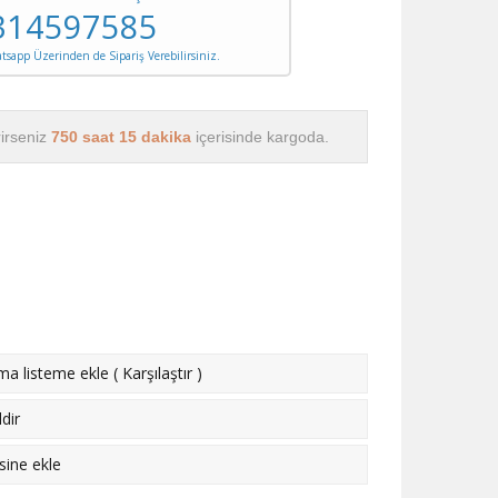
314597585
sapp Üzerinden de Sipariş Verebilirsiniz.
rirseniz
750 saat 15 dakika
içerisinde kargoda.
rma listeme ekle
(
Karşılaştır
)
dir
esine ekle