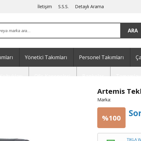
İletişim
S.S.S.
Detaylı Arama
mları
Yönetici Takımları
Personel Takımları
Ça
Koltukları
Ofis Kanepeleri
Bankolar
Tamamlayı
Artemis Tek
Marka:
So
%100
TIKLA 