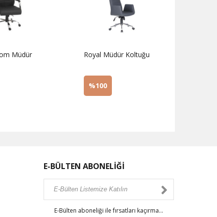
rom Müdür
Royal Müdür Koltuğu
Focu
Koltu
%100
%1
z
Sorunuz
Sor
E-BÜLTEN ABONELİĞİ
E-Bülten aboneliği ile fırsatları kaçırma...