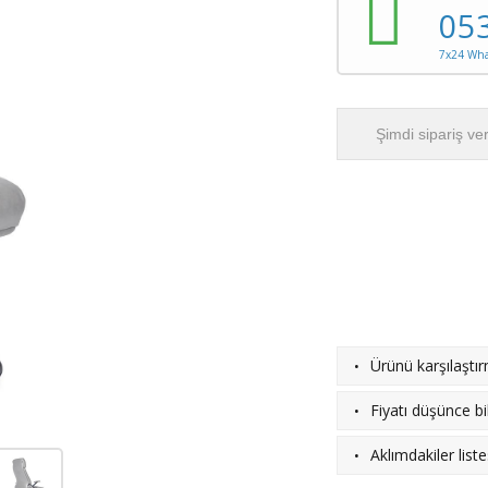
05
7x24 What
Şimdi sipariş ve
·
Ürünü karşılaştı
·
Fiyatı düşünce bil
·
Aklımdakiler list