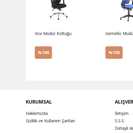
r
Vox Müdür Koltuğu
Gemello Müdü
%100
%100
Sorunuz
Sorunuz
KURUMSAL
ALIŞVER
Hakkımızda
İletişim
Gizlilik ve Kullanım Şartları
S.S.S.
Detaylı 