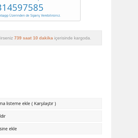
314597585
sapp Üzerinden de Sipariş Verebilirsiniz.
rirseniz
739 saat 10 dakika
içerisinde kargoda.
rma listeme ekle
(
Karşılaştır
)
dir
esine ekle