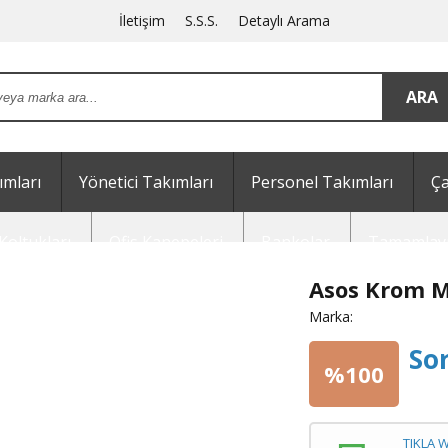
İletişim
S.S.S.
Detaylı Arama
mları
Yönetici Takımları
Personel Takımları
Ça
Koltukları
Ofis Kanepeleri
Bankolar
Tamamlayı
Asos Krom M
Marka:
So
%100
TIKLA 