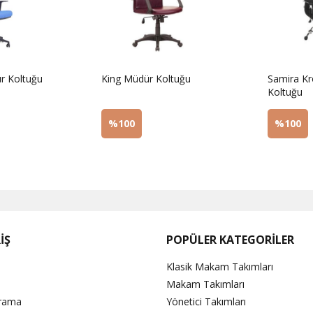
r Koltuğu
King Müdür Koltuğu
Samira K
Koltuğu
%100
%100
Sorunuz
Sorunu
İŞ
POPÜLER KATEGORİLER
Klasik Makam Takımları
Makam Takımları
Arama
Yönetici Takımları