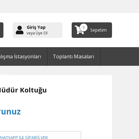
Giriş Yap
0
Sepetim
veya Üye Ol
lışma İstasyonları
Toplantı Masaları
cılar
üdür Koltuğu
runuz
WHATSAPP İLE SİPARİŞ VER