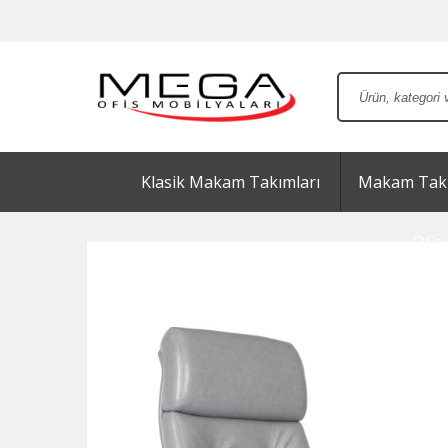
Klasik Makam Takımları
Makam Takı
Ofis 