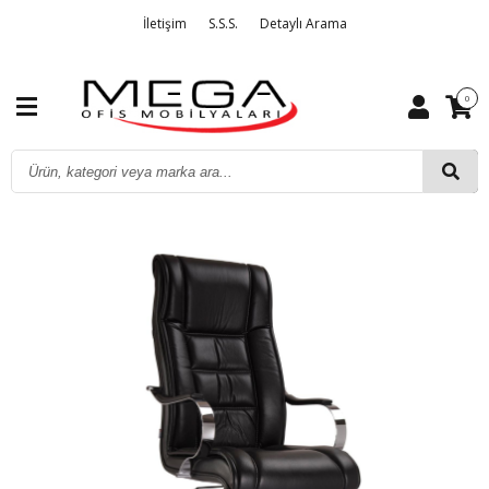
İletişim
S.S.S.
Detaylı Arama
0