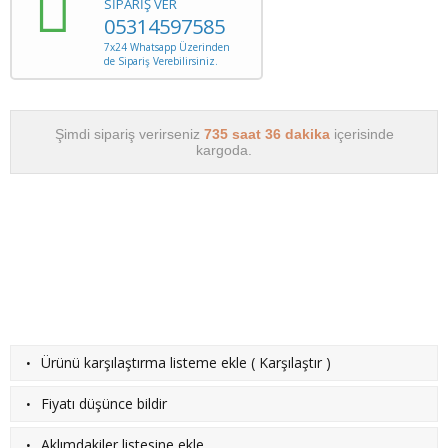
SİPARİŞ VER
05314597585
7x24 Whatsapp Üzerinden
de Sipariş Verebilirsiniz.
Şimdi sipariş verirseniz
735 saat 36 dakika
içerisinde
kargoda.
·
Ürünü karşılaştırma listeme ekle
(
Karşılaştır
)
·
Fiyatı düşünce bildir
·
Aklımdakiler listesine ekle