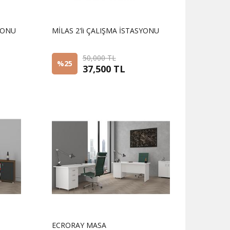
Life Krom Müdür Koltuğu
SYONU
MİLAS 2'li ÇALIŞMA İSTASYONU
%100
50,000 TL
%25
37,500 TL
Sorunuz
ECRORAY MASA