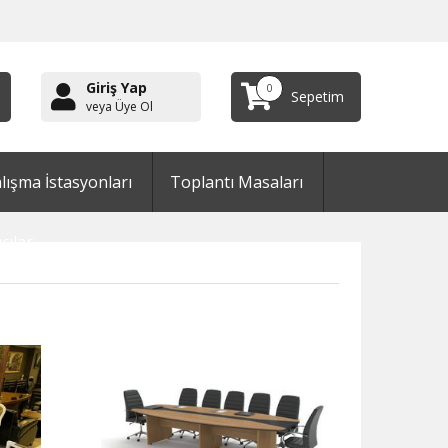
Giriş Yap
0
Sepetim
veya Üye Ol
lışma İstasyonları
Toplantı Masaları
cılar