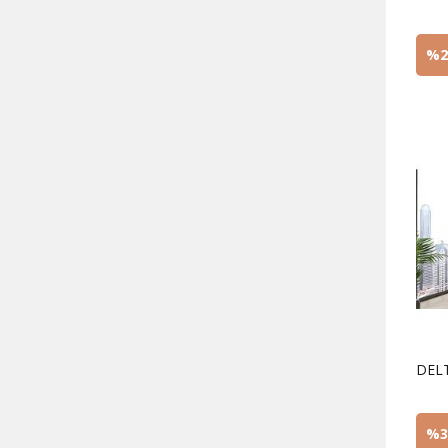
%2
DEL
%3