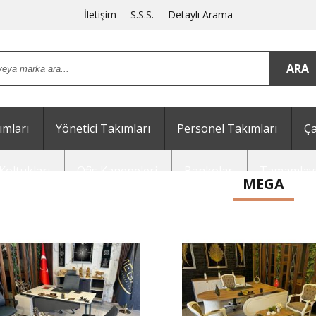
İletişim
S.S.S.
Detaylı Arama
mları
Yönetici Takımları
Personel Takımları
Ça
Koltukları
Ofis Kanepeleri
Bankolar
Tamamlayı
MEGA