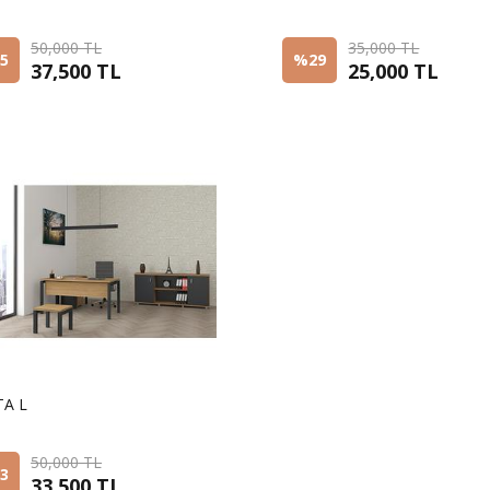
50,000 TL
35,000 TL
5
%29
37,500 TL
25,000 TL
TA L
50,000 TL
3
33,500 TL