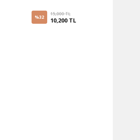
15,000 TL
%32
10,200 TL