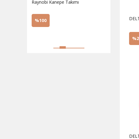
Raynobi Kanepe Takımı
Corvette Kr
DEL
%100
%100
%2
Sorunuz
Sorunuz
DELT