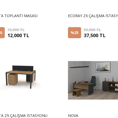
om U Misafir Koltuğu
Samira Krom Müdür Koltuğu
TA TOPLANTI MASASI
ECORAY 2'li ÇALIŞMA İSTA
%100
15,000 TL
50,000 TL
0
%25
12,000 TL
37,500 TL
Sorunuz
A 2'li ÇALIŞMA İSTASYONU
NOVA