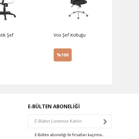
tik Şef
Vox Şef Koltuğu
Gemel
%100
%1
z
Sorunuz
Sor
E-BÜLTEN ABONELİĞİ
E-Bülten aboneliği ile fırsatları kaçırma...