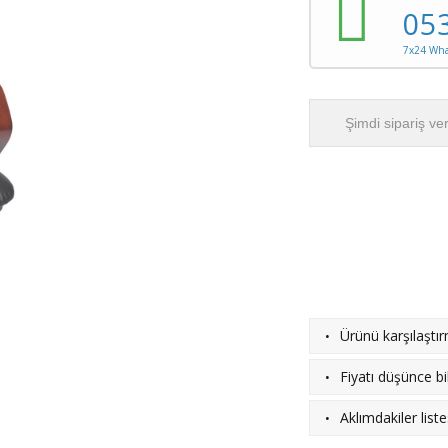
05
7x24 What
Şimdi sipariş ve
·
Ürünü karşılaştı
·
Fiyatı düşünce bil
·
Aklımdakiler list