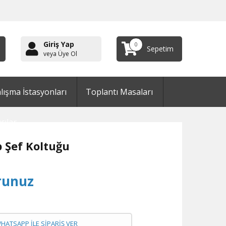
Giriş Yap
0
Sepetim
veya Üye Ol
lışma İstasyonları
Toplantı Masaları
cılar
 Şef Koltuğu
runuz
WHATSAPP İLE SİPARİŞ VER