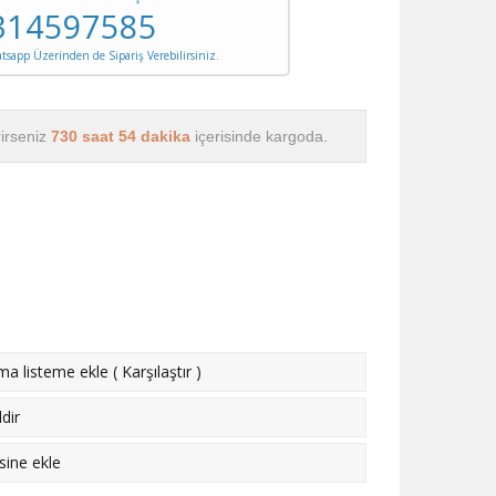
314597585
sapp Üzerinden de Sipariş Verebilirsiniz.
rirseniz
730 saat 54 dakika
içerisinde kargoda.
rma listeme ekle
(
Karşılaştır
)
dir
esine ekle