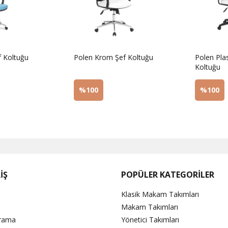
f Koltuğu
Polen Krom Şef Koltuğu
Polen Plas
Koltuğu
%100
%100
Sorunuz
Sorunu
İŞ
POPÜLER KATEGORİLER
Klasik Makam Takımları
Makam Takımları
Arama
Yönetici Takımları