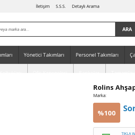
İletişim
S.S.S.
Detaylı Arama
mları
Yönetici Takımları
Personel Takımları
Ça
Koltukları
Ofis Kanepeleri
Bankolar
Tamamlayı
Rolins Ahşap
Marka:
So
%100
TIKLA 