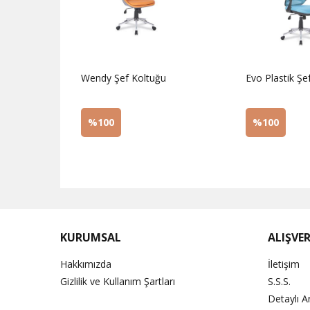
u
Wendy Şef Koltuğu
Evo Plastik Şe
%100
%100
Sorunuz
Sorunuz
KURUMSAL
ALIŞVER
Hakkımızda
İletişim
Gizlilik ve Kullanım Şartları
S.S.S.
Detaylı 