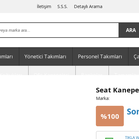
İletişim
S.S.S.
Detaylı Arama
mları
Yönetici Takımları
Personel Takımları
Ça
Koltukları
Ofis Kanepeleri
Bankolar
Tamamlayı
Seat Kanepe
Marka:
So
%100
TIKLA 