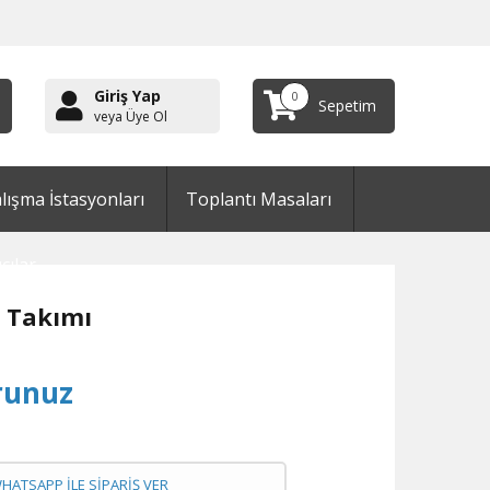
Giriş Yap
0
Sepetim
veya Üye Ol
lışma İstasyonları
Toplantı Masaları
cılar
 Takımı
runuz
WHATSAPP İLE SİPARİŞ VER