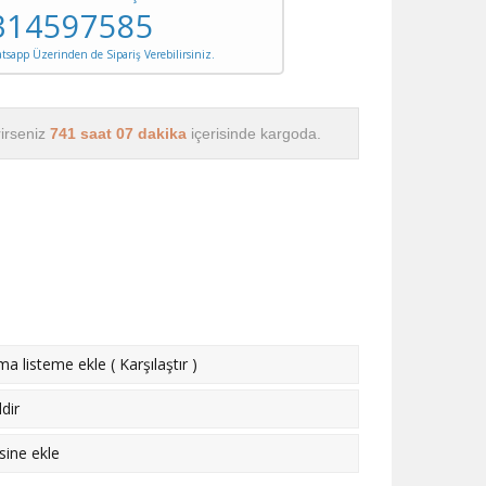
314597585
sapp Üzerinden de Sipariş Verebilirsiniz.
rirseniz
741 saat 07 dakika
içerisinde kargoda.
rma listeme ekle
(
Karşılaştır
)
dir
esine ekle