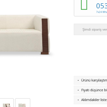
05
7x24 What
Şimdi sipariş ve
·
Ürünü karşılaştı
·
Fiyatı düşünce bil
·
Aklımdakiler list