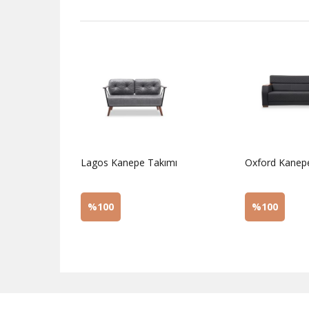
akımı
Lagos Kanepe Takımı
Oxford Kanep
%100
%100
Sorunuz
Sorunuz