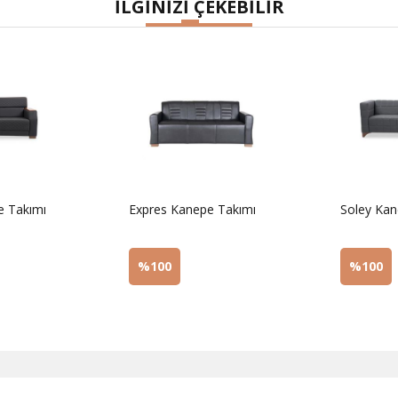
İLGİNİZİ ÇEKEBİLİR
e Takımı
Expres Kanepe Takımı
Soley Kan
%100
%100
Sorunuz
Sorunu