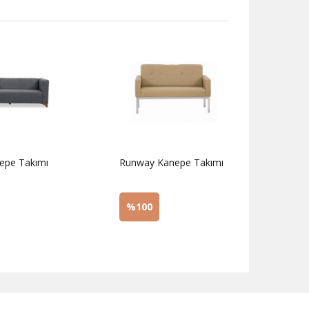
epe Takımı
Runway Kanepe Takımı
Venüs
%100
%1
z
Sorunuz
Sor