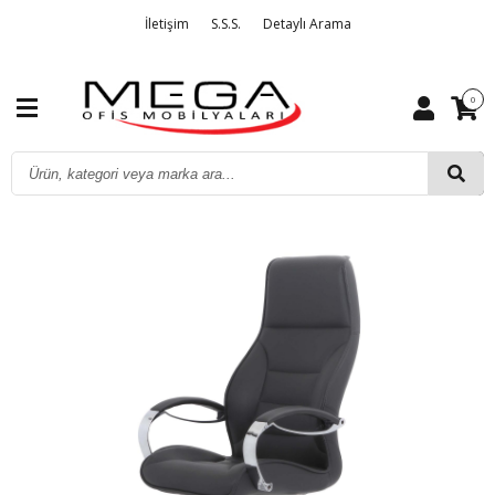
İletişim
S.S.S.
Detaylı Arama
0