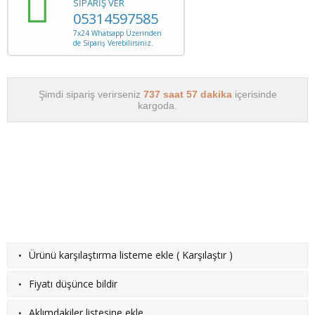
SİPARİŞ VER
05314597585
7x24 Whatsapp Üzerinden
de Sipariş Verebilirsiniz.
Şimdi sipariş verirseniz
737 saat 57 dakika
içerisinde
kargoda.
·
Ürünü karşılaştırma listeme ekle
(
Karşılaştır
)
·
Fiyatı düşünce bildir
·
Aklımdakiler listesine ekle