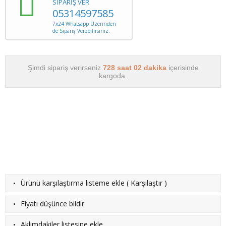
SİPARİŞ VER
05314597585
7x24 Whatsapp Üzerinden
de Sipariş Verebilirsiniz.
Şimdi sipariş verirseniz
728 saat 02 dakika
içerisinde
kargoda.
·
Ürünü karşılaştırma listeme ekle
(
Karşılaştır
)
·
Fiyatı düşünce bildir
·
Aklımdakiler listesine ekle