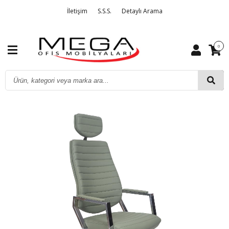
İletişim
S.S.S.
Detaylı Arama
0