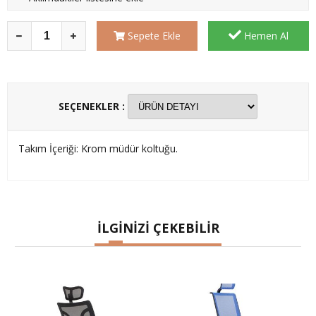
Sepete Ekle
Hemen Al
SEÇENEKLER :
Takım İçeriği: Krom müdür koltuğu.
İLGİNİZİ ÇEKEBİLİR