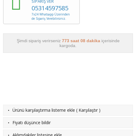
SİPARİŞ VER
05314597585
7x24 Whatsapp Üzerinden
de Sipariş Verebilirsiniz.
Şimdi sipariş verirseniz
773 saat 08 dakika
içerisinde
kargoda.
·
Ürünü karşılaştırma listeme ekle
(
Karşılaştır
)
·
Fiyatı düşünce bildir
·
Aklımdakiler listesine ekle